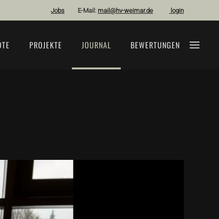
Jobs
E-Mail:
mail@hv-weimar.de
login
OTE
PROJEKTE
JOURNAL
BEWERTUNGEN