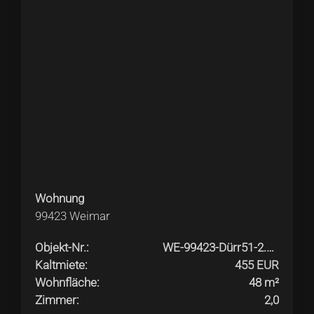
Wohnung
99423
Weimar
Objekt-Nr.
:
WE-99423-Dürr51-2.OGli
Kaltmiete
:
455 EUR
Wohnfläche
:
48 m²
Zimmer
:
2,0