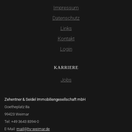
Impressum
Datenschutz
Links
Kontakt
Login
KARRIERE
Jobs
Zehentner & Seidel Immobiliengesellschaft mbH
Goetheplatz 8a
99423 Weimar
Tel: +49 3643 8394-0
E-Mail:
mail@hv-weimar.de