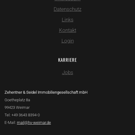
Datenschutz
Links
Kontakt
Login
KARRIERE
Jobs
Zehentner & Seidel Immobiliengesellschaft mbH
Goetheplatz 8a
99423 Weimar
Tel: +49 3643 8394-0
E-Mail:
mail@hv-weimar.de